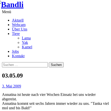
Springe
zum
Inhalt
Menü
Aktuell
Webcam
Über Uns
Tiere
Lama
Yak
Kamel
Jobs
Kontakt
Suchen
nach:
03.05.09
3. Mai 2009
Annatina ist heute nach vier Wochen Einsatz bei uns wieder
abgereist.
Annatina kommt seit sechs Jahren immer wieder zu uns. "Tanka viel
mol und bis Bald!"