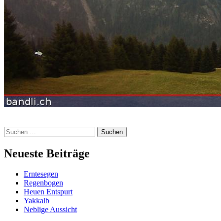
Suchen
nach:
Neueste Beiträge
Erntesegen
Regenbogen
Heuen Entspurt
Yakkalb
Neblige Aussicht