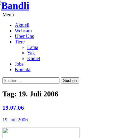
Springe
zum
Inhalt
Menü
Aktuell
Webcam
Über Uns
Tiere
Lama
Yak
Kamel
Jobs
Kontakt
Suchen
nach:
Tag:
19. Juli 2006
19.07.06
19. Juli 2006