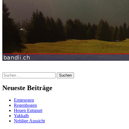
Suchen
nach:
Neueste Beiträge
Erntesegen
Regenbogen
Heuen Entspurt
Yakkalb
Neblige Aussicht