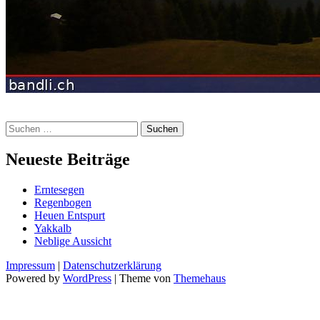
Suchen
nach:
Neueste Beiträge
Erntesegen
Regenbogen
Heuen Entspurt
Yakkalb
Neblige Aussicht
Impressum
|
Datenschutzerklärung
Powered by
WordPress
|
Theme von
Themehaus