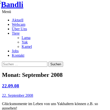
Springe
zum
Inhalt
Menü
Aktuell
Webcam
Über Uns
Tiere
Lama
Yak
Kamel
Jobs
Kontakt
Suchen
nach:
Monat:
September 2008
22.09.08
22. September 2008
Glücksmomente im Leben von uns Yakhaltern können z.B. so
aussehen!