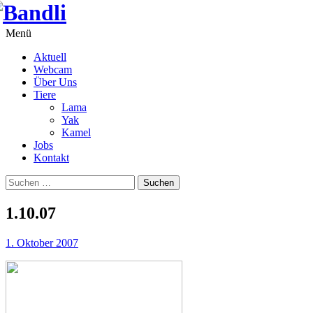
Springe
zum
Inhalt
Menü
Aktuell
Webcam
Über Uns
Tiere
Lama
Yak
Kamel
Jobs
Kontakt
Suchen
nach:
1.10.07
1. Oktober 2007