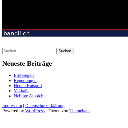
Suchen
nach:
Neueste Beiträge
Erntesegen
Regenbogen
Heuen Entspurt
Yakkalb
Neblige Aussicht
Impressum
|
Datenschutzerklärung
Powered by
WordPress
|
Theme von
Themehaus